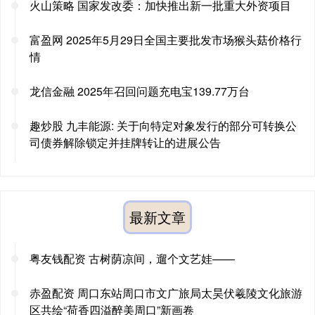
火山策略 国家发改委：加快推出新一批重大外资项目
富盈网 2025年5月29日全国主要批发市场猴头菇价格行
情
龙信金融 2025年召回问题充电宝139.77万台
趣炒股 九丰能源: 关于向特定对象发行的部分可转换公
司债券解除锁定并挂牌转让的进展公告
最新文章
粤友钱配资 古树荫凉间，遛个文艺娃——
赤盈配资 周口东站周口市文广旅局太昊伏羲陵文化旅游
区共绘“荷香四溢醉美周口”新画卷