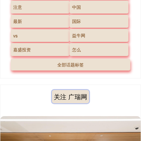
注意
中国
最新
国际
益牛网
vs
嘉盛投资
怎么
全部话题标签
关注 广瑞网