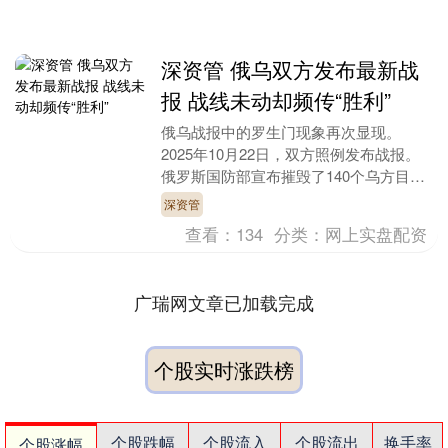
深资管 俄乌双方发布最新战
报 战线未动却频传“胜利”
俄乌战报中的罗生门现象再次显现。
2025年10月22日，双方照例发布战报。
俄罗斯国防部宣布摧毁了140个乌方目标
深资管，击落137架无人机；乌克兰总参
深资管
谋部则报告....
查看：
134
分类：
网上实盘配资
广瑞网文章已加载完成
个股实时涨跌榜
个股跌幅
个股流入
个股流出
换手率
个股涨幅