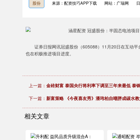
股份
来源：配资技巧APP下载
网站：广瑞网
日
证券日报网讯冠盛股份（605088）11月20日在互动
也在积极推进项目进度。
上一篇：
金砖财富 泰国央行将利率下调至三年来最低 泰
下一篇：
新富策略 《今夜喜友秀》潘玮柏自嘲胖成碳水教
相关文章
深证成指
14311.01
9.68
1.02%
200.89
1