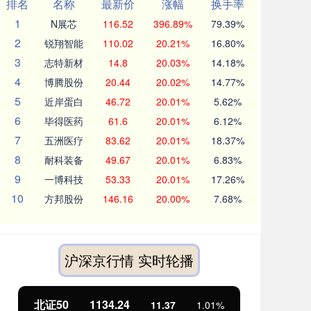
排名
名称
最新价
涨幅
换手率
1
N展芯
116.52
396.89%
79.39%
2
锐翔智能
110.02
20.21%
16.80%
3
志特新材
14.8
20.03%
14.18%
4
博腾股份
20.44
20.02%
14.77%
5
近岸蛋白
46.72
20.01%
5.62%
6
毕得医药
61.6
20.01%
6.12%
7
五洲医疗
83.62
20.01%
18.37%
8
耐科装备
49.67
20.01%
6.83%
9
一博科技
53.33
20.01%
17.26%
10
方邦股份
146.16
20.00%
7.68%
沪深京行情 实时轮播
北证50
1134.24
创
11.37
1.01%