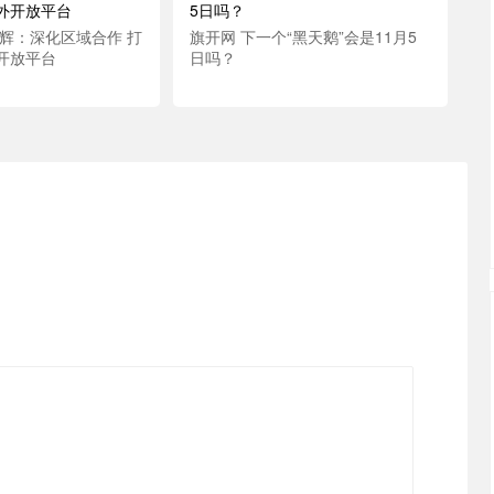
浩辉：深化区域合作 打
旗开网 下一个“黑天鹅”会是11月5
开放平台
日吗？