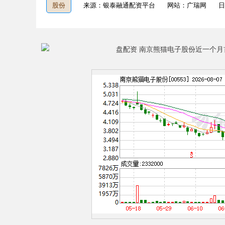
股份
来源：银泰融通配资平台
网站：广瑞网
日
深证成指
14295.08
9.16
0.49%
184.96
1