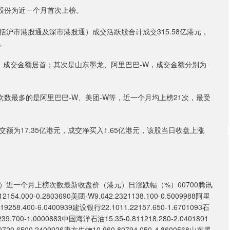
股份为近一个月首次上榜。
沪市港股通及深市港股通）成交活跃股合计成交315.58亿港元，
元。
，成交金额居首；其次是山东墨龙、阿里巴巴-W，成交金额分别为
数最多的是阿里巴巴-W、美团-W等，近一个月均上榜21次，最受
17.35亿港元，成交净买入1.65亿港元，该股当日收盘上涨
近一个月上榜次数最新收盘价（港元）日涨跌幅（%）00700腾讯
2154.000-0.2803690美团-W9.042.2321138.100-0.5009988阿里
19258.400-6.0400939建设银行22.1011.22157.650-1.6701093石
39.700-1.0000883中国海洋石油15.35-0.811218.280-2.0401801
0720.6500.2409926康方生物10.960.80794.050-4.8600568山东墨