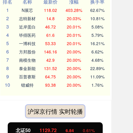
排名
名称
最新价
涨幅
换手率
1
N展芯
118.02
403.28%
62.67%
2
志特新材
14.8
20.03%
10.81%
3
近岸蛋白
46.72
20.01%
5.08%
4
毕得医药
61.6
20.01%
5.79%
5
一博科技
53.33
20.01%
16.21%
6
方邦股份
146.16
20.00%
6.62%
7
南模生物
42.9
20.00%
4.68%
8
泰金新能
131.52
20.00%
22.89%
9
百普赛斯
64.75
20.00%
11.09%
10
锴威特
93.38
20.00%
1.76%
沪深京行情 实时轮播
北证50
1129.72
创
6.84
0.61%