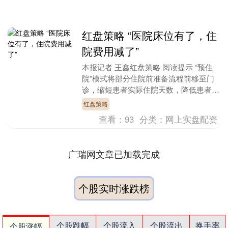
红盘策略 “医院床位有了，住
院费用减了”
本报记者 王鑫红盘策略 阅读提示 “预住
院”模式将部分住院前准备流程前移至门
诊，缩短患者实际住院天数，降低患者医
疗费用支出，缓解医院床位的周转压力，
红盘策略
让住院患者实....
查看：
93
分类：
网上实盘配资
广瑞网文章已加载完成
个股实时涨跌榜
个股跌幅
个股流入
个股流出
换手率
个股涨幅