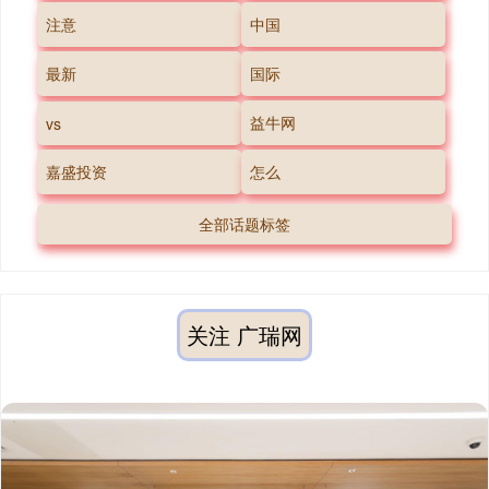
注意
中国
最新
国际
益牛网
vs
嘉盛投资
怎么
全部话题标签
关注 广瑞网