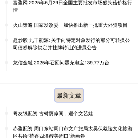
富盈网 2025年5月29日全国主要批发市场猴头菇价格行
情
火山策略 国家发改委：加快推出新一批重大外资项目
趣炒股 九丰能源: 关于向特定对象发行的部分可转换公
司债券解除锁定并挂牌转让的进展公告
龙信金融 2025年召回问题充电宝139.77万台
最新文章
粤友钱配资 古树荫凉间，遛个文艺娃——
赤盈配资 周口东站周口市文广旅局太昊伏羲陵文化旅游
区共绘“荷香四溢醉美周口”新画卷