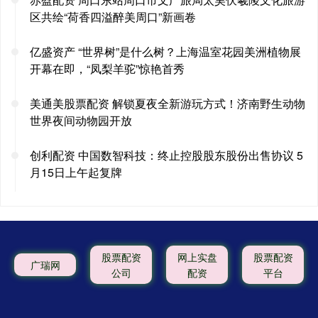
区共绘“荷香四溢醉美周口”新画卷
亿盛资产 “世界树”是什么树？上海温室花园美洲植物展
开幕在即，“凤梨羊驼”惊艳首秀
美通美股票配资 解锁夏夜全新游玩方式！济南野生动物
世界夜间动物园开放
创利配资 中国数智科技：终止控股股东股份出售协议 5
月15日上午起复牌
股票配资
网上实盘
股票配资
广瑞网
公司
配资
平台