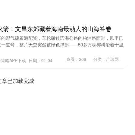
火箭！文昌东郊藏着海南最动人的山海答卷
雾的湿气捷希源配资，车轮碾过滨海公路的柏油路面时，风里已
一道弯，整片天空突然被绿色撑起——50多万株椰树沿着十里
查看：
206
分类：
广瑞网
策略APP下载
日期：01-04
文章已加载完成