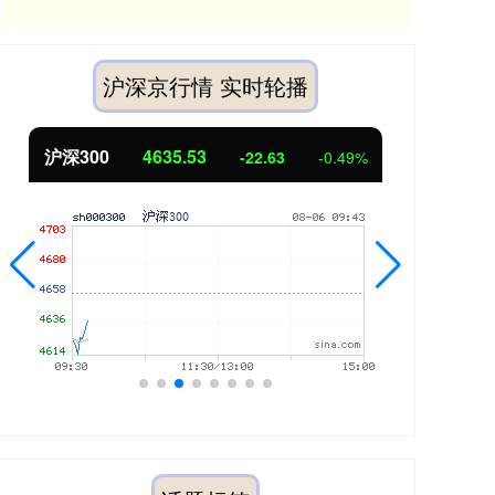
沪深京行情 实时轮播
00
4635.53
北证50
11
-22.63
-0.49%