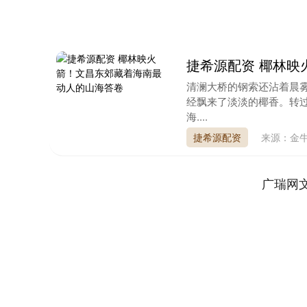
捷希源配资 椰林映
清澜大桥的钢索还沾着晨
经飘来了淡淡的椰香。转过
海....
捷希源配资
来源：金牛
广瑞网