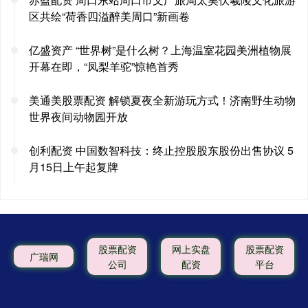
区共绘“荷香四溢醉美周口”新画卷
亿盛资产 “世界树”是什么树？上海温室花园美洲植物展
开幕在即，“凤梨羊驼”惊艳首秀
美通美股票配资 解锁夏夜全新游玩方式！济南野生动物
世界夜间动物园开放
创利配资 中国数智科技：终止控股股东股份出售协议 5
月15日上午起复牌
股票配资
网上实盘
股票配资
广瑞网
公司
配资
平台