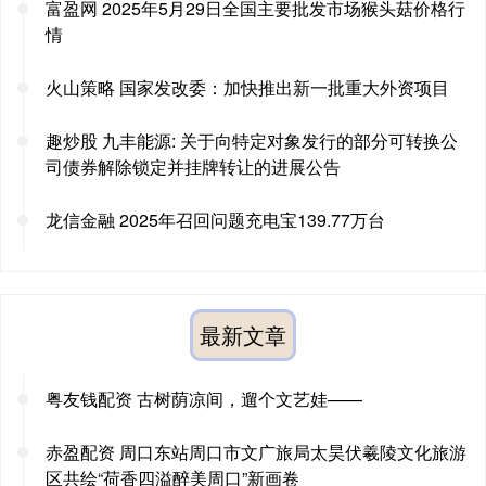
富盈网 2025年5月29日全国主要批发市场猴头菇价格行
情
火山策略 国家发改委：加快推出新一批重大外资项目
趣炒股 九丰能源: 关于向特定对象发行的部分可转换公
司债券解除锁定并挂牌转让的进展公告
龙信金融 2025年召回问题充电宝139.77万台
最新文章
粤友钱配资 古树荫凉间，遛个文艺娃——
赤盈配资 周口东站周口市文广旅局太昊伏羲陵文化旅游
区共绘“荷香四溢醉美周口”新画卷