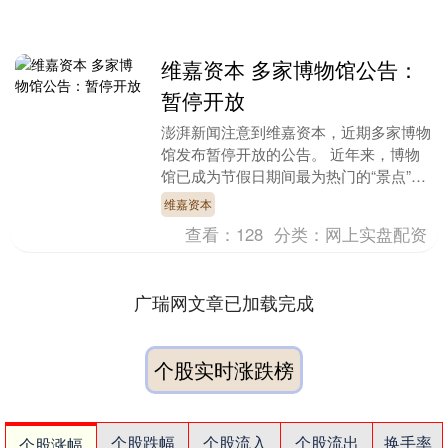
维嘉资本 多家博物馆公告：
暂停开放
澎湃新闻注意到维嘉资本，近期多家博物
馆发布暂停开放的公告。 近年来，博物
馆已成为节假日期间最为热门的“景点”之
一：每到节假日和暑假寒假，热门博物馆
维嘉资本
都“一票难求”....
查看：
128
分类：
网上实盘配资
广瑞网文章已加载完成
个股实时涨跌榜
个股跌幅
个股流入
个股流出
换手率
个股涨幅