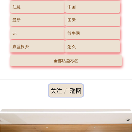
注意
中国
最新
国际
益牛网
vs
嘉盛投资
怎么
全部话题标签
关注 广瑞网