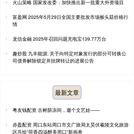
火山策略 国家发改委：加快推出新一批重大外资项目
富盈网 2025年5月29日全国主要批发市场猴头菇价格行
情
龙信金融 2025年召回问题充电宝139.77万台
趣炒股 九丰能源: 关于向特定对象发行的部分可转换公
司债券解除锁定并挂牌转让的进展公告
最新文章
粤友钱配资 古树荫凉间，遛个文艺娃——
赤盈配资 周口东站周口市文广旅局太昊伏羲陵文化旅游
区共绘“荷香四溢醉美周口”新画卷