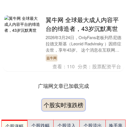
翼牛网 全球最大成人内容平
台的缔造者，43岁沉默离世
2026年3月24日，OnlyFans老板列昂尼德
拉德文斯基（Leonid Radvinsky ）因癌症
去世，享年43岁。 这个消息在互联网上
激起的波澜远比预想....
益牛网
查看：
110
分类：
股票配资平台
广瑞网文章已加载完成
个股实时涨跌榜
个股跌幅
个股流入
个股流出
换手率
个股涨幅