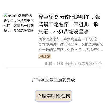
泽巨配资 云南偶遇明星，张
碧晨干瘪憔悴，容祖儿一脸
慈爱，小鬼背驼没星味
阅读此文之前，麻烦您点击一下“关注”，
既方便您进行讨论和分享，又能给您带来
不一样的参与感，创作不易，感谢您的支
持。 今天有网友在云南西双版纳古城逛
泽巨配资
街时，意外碰到....
查看：
188
分类：
股票配资平台
广瑞网文章已加载完成
个股实时涨跌榜