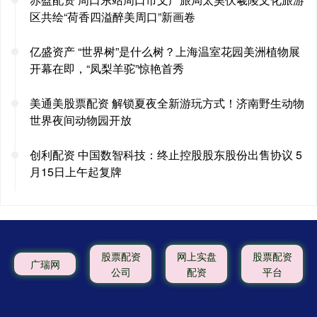
区共绘“荷香四溢醉美周口”新画卷
亿盛资产 “世界树”是什么树？上海温室花园美洲植物展
开幕在即，“凤梨羊驼”惊艳首秀
美通美股票配资 解锁夏夜全新游玩方式！济南野生动物
世界夜间动物园开放
创利配资 中国数智科技：终止控股股东股份出售协议 5
月15日上午起复牌
股票配资
网上实盘
股票配资
广瑞网
公司
配资
平台