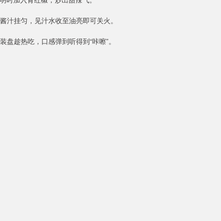
让酱汁挂匀，见汁水收至油亮即可关火。
装盘趁热吃，口感弹到听得到“咔嚓”。