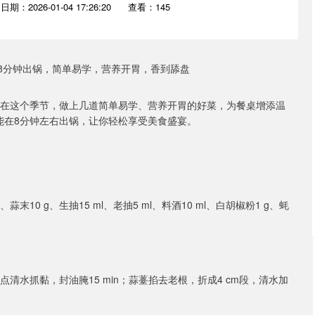
日期：2026-01-04 17:26:20
查看：145
。在这个季节，做上几道简单易学、营养开胃的好菜，为餐桌增添温
能在8分钟左右出锅，让你轻松享受美食盛宴。
蒜末10 g、生抽15 ml、老抽5 ml、料酒10 ml、白胡椒粉1 g、蚝
清水抓黏，封油腌15 min；蒜薹掐去老根，折成4 cm段，清水加
沪深300
4694.44
.42%
43.13
0.93%