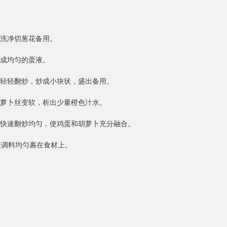
葱洗净切葱花备用。
拌成均匀的蛋液。
子轻轻翻炒，炒成小块状，盛出备用。
胡萝卜丝变软，析出少量橙色汁水。
，快速翻炒均匀，使鸡蛋和胡萝卜充分融合。
让调料均匀裹在食材上。