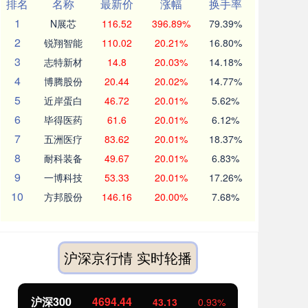
排名
名称
最新价
涨幅
换手率
1
N展芯
116.52
396.89%
79.39%
2
锐翔智能
110.02
20.21%
16.80%
3
志特新材
14.8
20.03%
14.18%
4
博腾股份
20.44
20.02%
14.77%
5
近岸蛋白
46.72
20.01%
5.62%
6
毕得医药
61.6
20.01%
6.12%
7
五洲医疗
83.62
20.01%
18.37%
8
耐科装备
49.67
20.01%
6.83%
9
一博科技
53.33
20.01%
17.26%
10
方邦股份
146.16
20.00%
7.68%
沪深京行情 实时轮播
北证50
1134.24
创
11.37
1.01%