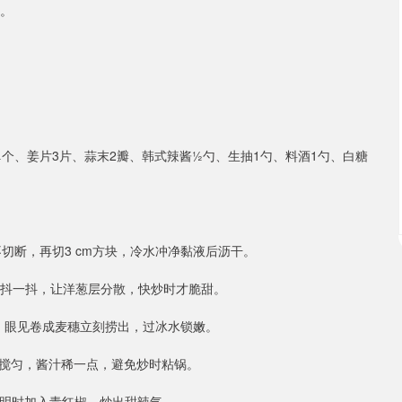
油。
个、姜片3片、蒜末2瓣、韩式辣酱½勺、生抽1勺、料酒1勺、白糖
不切断，再切3 cm方块，冷水冲净黏液后沥干。
里抖一抖，让洋葱层分散，快炒时才脆甜。
s，眼见卷成麦穗立刻捞出，过冰水锁嫩。
勺搅匀，酱汁稀一点，避免炒时粘锅。
微透明时加入青红椒，炒出甜辣气。