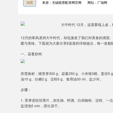
12月
来源：无锡股票配资网官网
网站：广瑞网
12月的寒风凛冽大牛时代，却也激发了我们对美食的渴望
暖与美味。下面就为大家分享8道菜的详细做法，每一道都
一、蒜薹炒肉
所需食材：猪里脊300 g、蒜薹250 g、小米辣3根、姜丝5 g、
油10 g、白糖2 g、淀粉5 g、食用油30 ml、盐少许。
步骤：
1. 里脊逆纹切薄片，加生抽、料酒、白胡椒粉、淀粉、一点点
盐浸泡5 min，捞出沥干。
深证成指
14311.01
9.68
1.02%
200.89
1