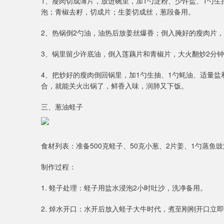
1、瘦肉切成薄片，放进碗里，加1勺淀粉、少许盐、1勺生
泡；青椒去籽，切成片；生姜切成丝，葱段备用。
2、热锅倒2勺油，油热后放姜丝爆香；倒入腌好的瘦肉片
3、锅里留少许底油，倒入莲藕片和青椒片，大火翻炒2分
4、把炒好的瘦肉倒回锅里，加1勺生抽、1勺蚝油、适量盐
合，就能关火出锅了，鲜香入味，润肺又下饭。
三、葱油蛏子
食材列表：准备500克蛏子、50克小葱、2片姜、1勺蒸鱼
制作过程：
1. 蛏子处理：蛏子用盐水浸泡2小时吐沙，洗净备用。
2. 焯水开口：水开后放入蛏子大牛时代，煮至刚刚开口立