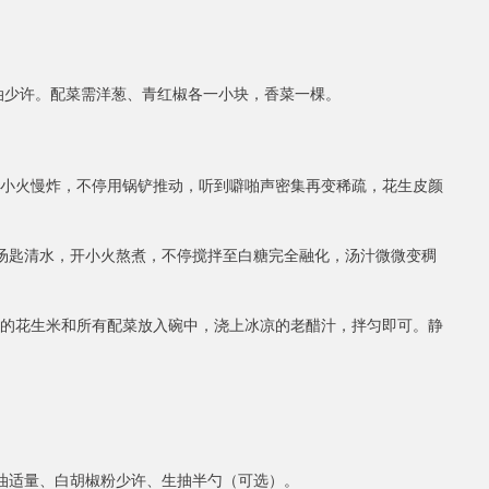
香油少许。配菜需洋葱、青红椒各一小块，香菜一棵。
开小火慢炸，不停用锅铲推动，听到噼啪声密集再变稀疏，花生皮颜
2汤匙清水，开小火熬煮，不停搅拌至白糖完全融化，汤汁微微变稠
凉的花生米和所有配菜放入碗中，浇上冰凉的老醋汁，拌匀即可。静
用油适量、白胡椒粉少许、生抽半勺（可选）。