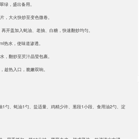
更翠绿，盛出备用。
肉片，大火快炒至变色微卷。
汁，再开盖加入蚝油、老抽、白糖，快速翻炒均匀。
 ml热水，使味道渗透。
粉水，翻炒至芡汁晶莹包裹。
上，趁热入口，脆嫩双响。
生抽1勺、蚝油1勺、盐适量、鸡精少许、葱段1小段、食用油2勺、淀