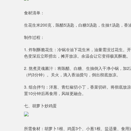
食材清单：
生花生米200克，陈醋5汤匙，白糖3汤匙，生抽1汤匙，
制作过程：
1. 炸制酥脆花生：冷锅冷油下花生米，油量需没过花生。
色变深后立即捞出，摊开放凉。余温会让它变得极其酥脆。
2. 熬煮灵魂酱汁：将陈醋、白糖、生抽倒入干净小锅，加
（约3分钟）。关火，滴入香油搅匀，倒出彻底放凉。
3. 组合拌匀：洋葱、青红椒切小丁，香菜切碎。将彻底放
置10分钟后再食用，风味更融合。
七、胡萝卜炒鸡蛋
所需食材：胡萝卜1根、鸡蛋3个、小葱1根、盐适量、食