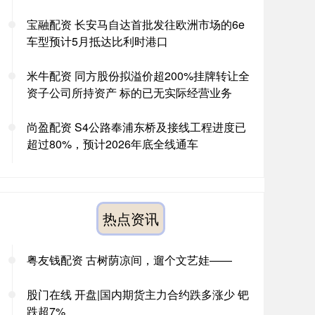
宝融配资 长安马自达首批发往欧洲市场的6e
车型预计5月抵达比利时港口
米牛配资 同方股份拟溢价超200%挂牌转让全
资子公司所持资产 标的已无实际经营业务
尚盈配资 S4公路奉浦东桥及接线工程进度已
超过80%，预计2026年底全线通车
热点资讯
粤友钱配资 古树荫凉间，遛个文艺娃——
股门在线 开盘|国内期货主力合约跌多涨少 钯
跌超7%