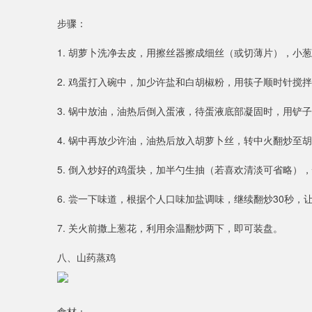
步骤：
1. 胡萝卜洗净去皮，用擦丝器擦成细丝（或切薄片），小
2. 鸡蛋打入碗中，加少许盐和白胡椒粉，用筷子顺时针搅
3. 锅中放油，油热后倒入蛋液，待蛋液底部凝固时，用铲
4. 锅中再放少许油，油热后放入胡萝卜丝，转中火翻炒至
5. 倒入炒好的鸡蛋块，加半勺生抽（若喜欢清淡可省略）
6. 尝一下味道，根据个人口味加盐调味，继续翻炒30秒，
7. 关火前撒上葱花，利用余温翻炒两下，即可装盘。
八、山药蒸鸡
食材：