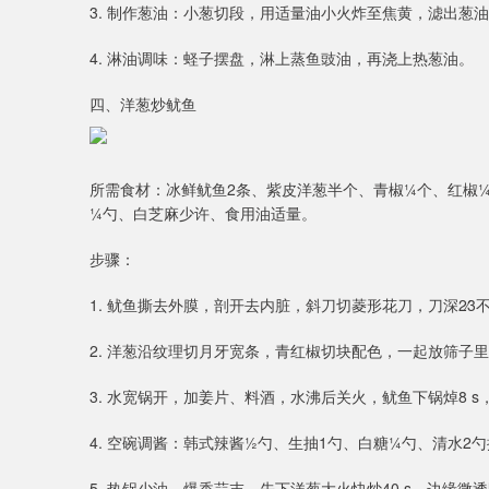
3. 制作葱油：小葱切段，用适量油小火炸至焦黄，滤出葱
4. 淋油调味：蛏子摆盘，淋上蒸鱼豉油，再浇上热葱油。
四、洋葱炒鱿鱼
所需食材：冰鲜鱿鱼2条、紫皮洋葱半个、青椒¼个、红椒¼
¼勺、白芝麻少许、食用油适量。
步骤：
1. 鱿鱼撕去外膜，剖开去内脏，斜刀切菱形花刀，刀深2∕3
2. 洋葱沿纹理切月牙宽条，青红椒切块配色，一起放筛子
3. 水宽锅开，加姜片、料酒，水沸后关火，鱿鱼下锅焯8 
4. 空碗调酱：韩式辣酱½勺、生抽1勺、白糖¼勺、清水2
5. 热锅少油，爆香蒜末，先下洋葱大火快炒40 s，边缘