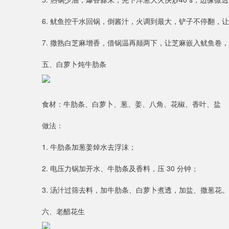
6. 鱿鱼控干水回锅，倒酱汁，火调到最大，铲子不停翻，
7. 撒熟白芝麻增香，借锅温再颠两下，让芝麻嵌入鱿鱼卷，
五、白萝卜炖牛肋条
食材：牛肋条、白萝卜、葱、姜、八角、花椒、香叶、盐
做法：
1. 牛肋条加葱姜焯水去浮沫；
2. 电压力锅加开水、牛肋条及香料，压 30 分钟；
3. 汤汁过筛去料，加牛肋条、白萝卜煮透，加盐、撒葱花。
六、老醋花生