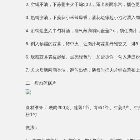
2. 空锅不油，下蒜薹中火干煸30 s，逼出表面水汽，颜色
3. 热锅凉油，下姜蒜小米辣爆香，油花边缘起小泡时滑入
4. 沿锅边烹入半勺料酒，酒气蒸腾瞬间盖盖2 s，锁住肉
5. 倒入预煸的蒜薹，转中火，让肉汁与蒜薹纤维交叉，淋5
6. 观察蒜薹表皮起皱、呈亮绿色时，加盐少许，勾入薄淀
7. 关火后滴两滴香油，翻匀出锅，装盘时把肉片铺在蒜薹
二、瘦肉莲藕片
食材准备： 瘦肉200克、莲藕1节、青椒1个、生姜2片、
粉1勺
做法：