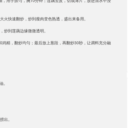
抽，用手抓匀，腌10分钟；莲藕去皮，切成薄片，放进清水中浸
，大火快速翻炒，炒到瘦肉变色熟透，盛出来备用。
钟，炒到莲藕边缘微微透明。
和鸡精，翻炒均匀；最后放上葱段，再翻炒30秒，让调料充分融
豉油。
即捞出。